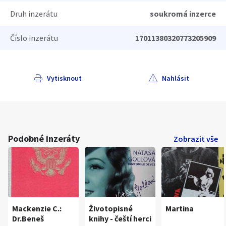
Druh inzerátu
soukromá inzerce
Číslo inzerátu
17011380320773205909
Vytisknout
Nahlásit
Podobné inzeráty
Zobrazit vše
Mackenzie C.:
Životopisné
Martina
Dr.Beneš
knihy - čeští herci