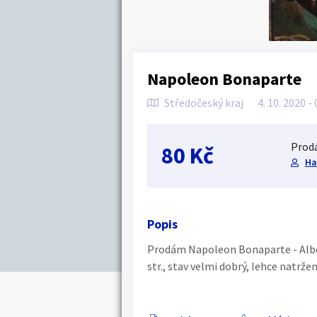
Napoleon Bonaparte
Středočeský kraj
4. 10. 2020 -
Prodá
80 Kč
Ha
Popis
Prodám Napoleon Bonaparte - Albert
str., stav velmi dobrý, lehce natrže