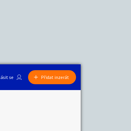
a
Zvířata
0
/
2000
Nahlásit
0
/
1000
lásit se
Přidat inzerát
obby
Sběratelství
ní
Ostatní