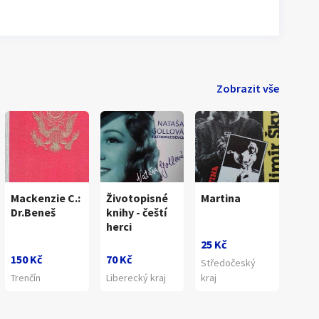
Zobrazit vše
Mackenzie C.:
Životopisné
Martina
Dr.Beneš
knihy - čeští
herci
25 Kč
150 Kč
70 Kč
Středočeský
Trenčín
Liberecký kraj
kraj
1
/
1