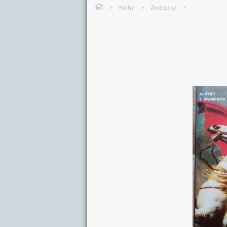
Knihy
Životopisy