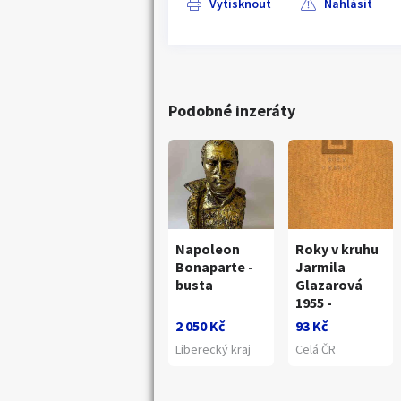
Vytisknout
Nahlásit
Podobné inzeráty
Napoleon
Roky v kruhu
Bonaparte -
Jarmila
busta
Glazarová
1955 -
2 050 Kč
93 Kč
Liberecký kraj
Celá ČR
Náhledy