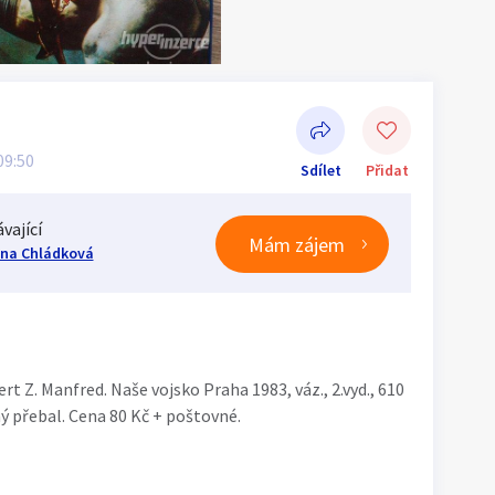
 09:50
Sdílet
Přidat
vající
Mám zájem
na Chládková
Sdílet na Facebooku
 Z. Manfred. Naše vojsko Praha 1983, váz., 2.vyd., 610
ný přebal. Cena 80 Kč + poštovné.