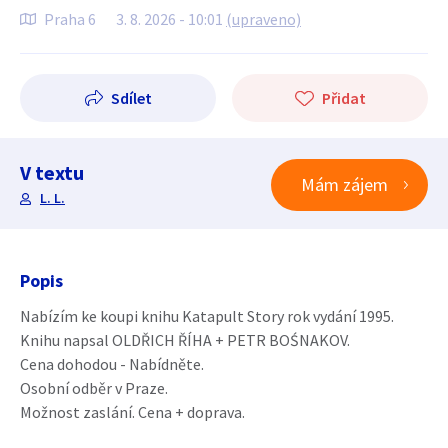
Praha 6
3. 8. 2026 - 10:01
(upraveno)
Sdílet
Přidat
V textu
Mám zájem
L. L.
Popis
Nabízím ke koupi knihu Katapult Story rok vydání 1995.
Knihu napsal OLDŘICH ŘÍHA + PETR BOŚNAKOV.
Cena dohodou - Nabídněte.
Osobní odběr v Praze.
Možnost zaslání. Cena + doprava.