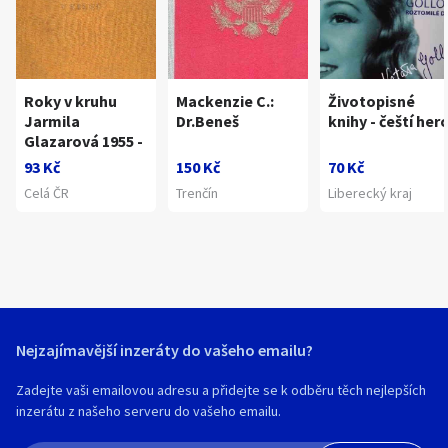
Roky v kruhu
Mackenzie C.:
Životopisné
Jarmila
Dr.Beneš
knihy - čeští herc
Glazarová 1955 -
93 Kč
150 Kč
70 Kč
Celá ČR
Trenčín
Liberecký kraj
Nejzajímavější inzeráty do vašeho emailu?
Zadejte vaši emailovou adresu a přidejte se k odběru těch nejlepších
inzerátu z našeho serveru do vašeho emailu.