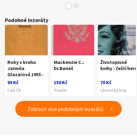
Podobné inzeráty
Roky v kruhu
Mackenzie C.:
Životopisné
Jarmila
Dr.Beneš
knihy - čeští herc
Glazarová 1955 -
93 Kč
150 Kč
70 Kč
Celá ČR
Trenčín
Liberecký kraj
Zobrazit více podobných inzerátů