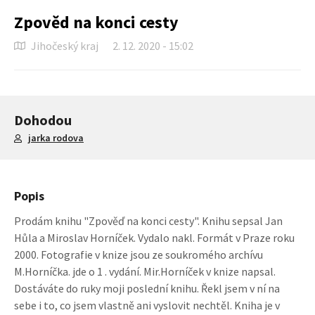
Zpověd na konci cesty
Jihočeský kraj
2. 12. 2020 - 15:02
Dohodou
jarka rodova
Popis
Prodám knihu "Zpověď na konci cesty". Knihu sepsal Jan
Hůla a Miroslav Horníček. Vydalo nakl. Formát v Praze roku
2000. Fotografie v knize jsou ze soukromého archívu
M.Horníčka. jde o 1 . vydání. Mir.Horníček v knize napsal.
Dostáváte do ruky moji poslední knihu. Řekl jsem v ní na
sebe i to, co jsem vlastně ani vyslovit nechtěl. Kniha je v