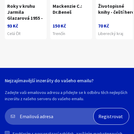
Roky v kruhu
Mackenzie C.:
Životopisné
Jarmila
Dr.Beneš
knihy - čeští herc
Glazarová 1955 -
93 Kč
150 Kč
70 Kč
Celá ČR
Trenčín
Liberecký kraj
Nejzajímavější inzeráty do vašeho emailu?
Zadejte vaši emailovou adresu a přidejte se k odběru těch nejlepších
inzerátu z našeho serveru do vašeho emailu.
Souhlasím s
personalizací nabídek, zasíláním marketingových