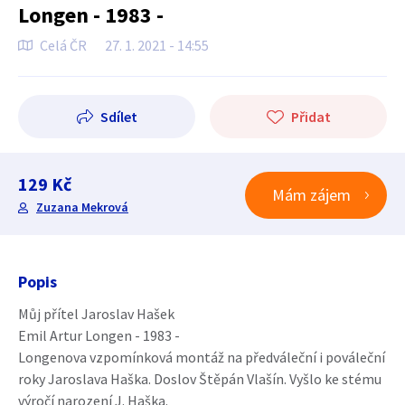
Longen - 1983 -
Celá ČR
27. 1. 2021 - 14:55
Sdílet
Přidat
129 Kč
Mám zájem
Zuzana Mekrová
Popis
Můj přítel Jaroslav Hašek
Emil Artur Longen - 1983 -
Longenova vzpomínková montáž na předváleční i pováleční
roky Jaroslava Haška. Doslov Štěpán Vlašín. Vyšlo ke stému
výročí narození J. Haška.