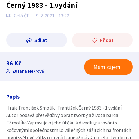
Černý 1983 - 1.vydání
Celá ČR
9. 2. 2021 - 13:22
Sdílet
Přidat
86 Kč
Mám zájem
Zuzana Mekrová
Popis
Hraje František Smolík : František Černý 1983 - 1.vydání
Autor podává přesvědčivý obraz tvorby a života barda
F.Smolíka.Vypravuje o jeho útěku k divadlu,putování s
kočovnými společnostmi,o válečných zážitcích na frontách
první světové války,o prvních angažmá až po jeho tvorbu na