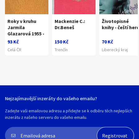
Roky v kruhu
Mackenzie C.:
Životopisné
Jarmila
Dr.Beneš
knihy - čeští herc
Glazarová 1955 -
93 Kč
150 Kč
70 Kč
Celá ČR
Trenčín
Liberecký kraj
Nejzajímavější inzeráty do vašeho emailu?
Zadejte vaši emailovou adresu a přidejte se k odběru těch nejlepších
inzerátu z našeho serveru do vašeho emailu.